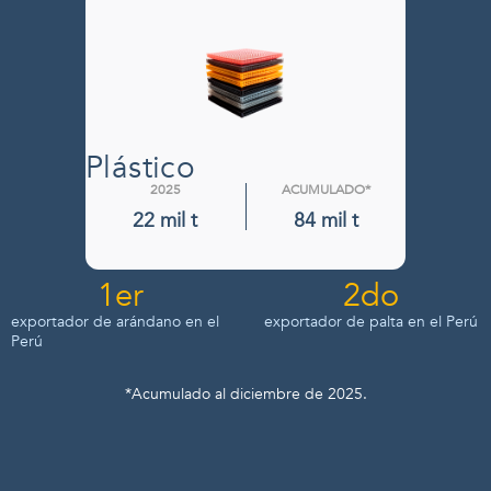
Plástico
Árbol
2025
ACUMULADO*
20
22 mil t
84 mil t
78 m
1
er
2
do
exportador de arándano en el
exportador de palta en el Perú
Perú
*Acumulado al diciembre de 2025.