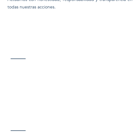
todas nuestras acciones.
Misión
Somos una fuerza innovadora que, con eficiencia,
mejora la calidad de vida de nuestros trabajadores,
sus familias y comunidades.