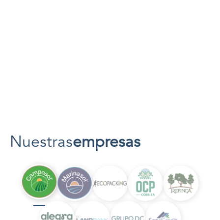
Visión
Ser reconocidos como un grupo familiar sostenible,
que identifica y desarrolla proyectos de alto valor que
transforman vidas.
Nuestras
empresas