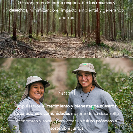
Gestionamos de
forma responsable los recursos y
desechos,
minimizando el impacto ambiental y generando
ahorros
Social
Impulsamos el
crecimiento y bienestar de nuestros
trabajadores y comunidades
mejorando su desarrollo
económico y social, para crear un
futuro próspero y
sostenible juntos