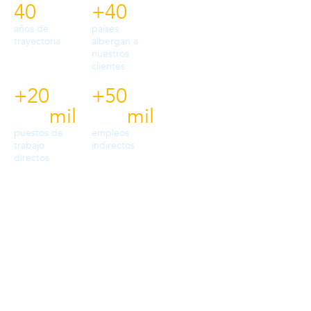
40
+
40
0
años de
países
empresas
trayectoria
albergan a
consolidadas
nuestros
clientes
+
20
+
50
+
0
 mil
mil
mil
proveedores
puestos de
empleos
trabajo
indirectos
directos